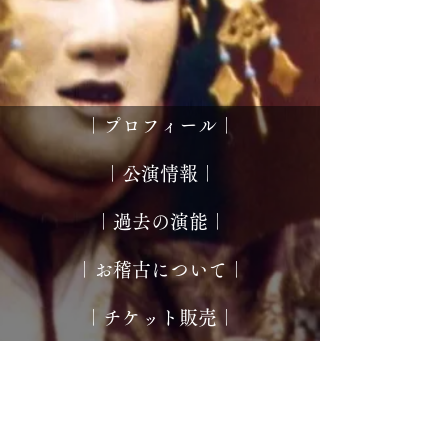
​｜プロフィール｜
​｜公演情報｜
​｜過去の演能｜
​｜お稽古について｜
​｜チケット販売｜
​｜お問い合わせ｜
© 能楽 シテ方観世流 北浪貴裕