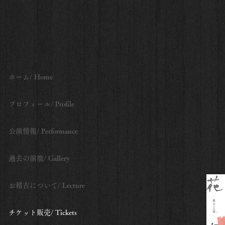
ホーム/ Home
プロフィール/ Profile
公演情報/ Performance
過去の演能/ Gallery
お稽古について/ Lecture
チケット販売/ Tickets